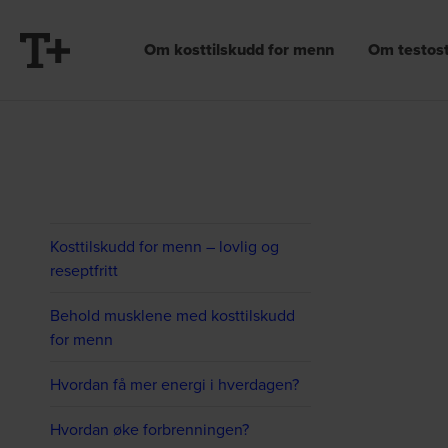
Om kosttilskudd for menn
Om testos
Kosttilskudd for menn – lovlig og
reseptfritt
Behold musklene med kosttilskudd
for menn
Hvordan få mer energi i hverdagen?
Hvordan øke forbrenningen?