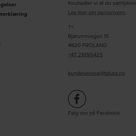
forutsetter vi at du samtykker 
ngelser
Les mer om personvern.
nerklæring
T+
Bjørumsvegen 15
s
4820 FROLAND
+47 21095425
kundeservice@tpluss.no
Følg oss på Facebook