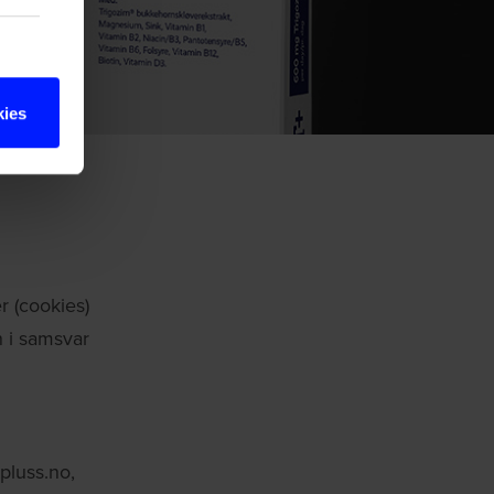
kies
r (cookies)
n i samsvar
tpluss.no,