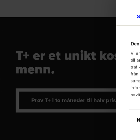
S
Den
T+ er et unikt kostti
Vi a
till
menn.
traf
från
sama
info
anvä
Prøv T+ i to måneder til halv pris
Samt
N