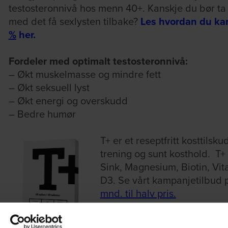
testosteronnivå hos menn 40+. Kanskje du bør ta g
med det få sexlysten tilbake?
Les hvordan du kan
%
her.
Fordeler med optimalt testosteronnivå:
– Økt muskelmasse og mindre fett
– Økt seksuell lyst
– Økt energi og overskudd
– Bedre humør
T+ er et reseptfritt kosttils
trening og sunt kosthold. T
Sink, Magnesium, Biotin, Vit
D3. Se vårt kampanjetilbud p
mnd. til halv pris.