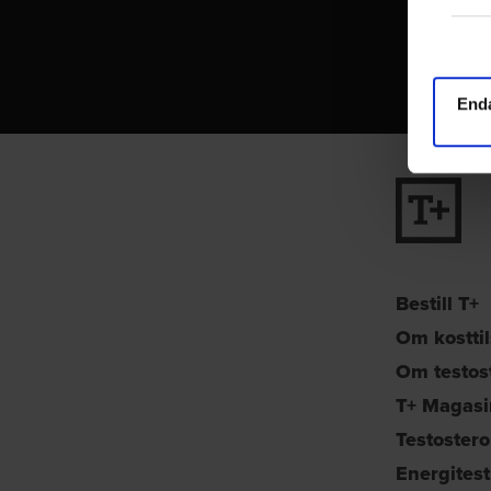
End
Bestill T+
Om kostti
Om testos
T+ Magasi
Testoster
Energites