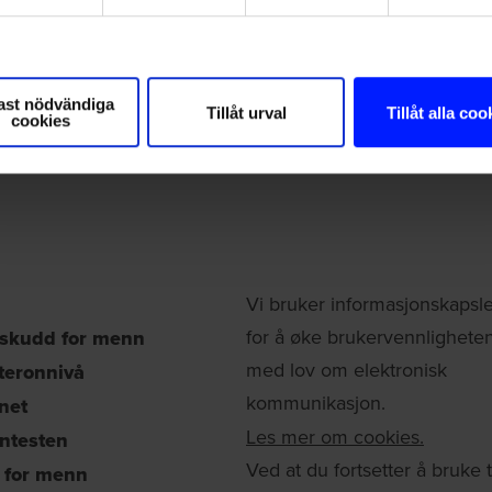
ast nödvändiga
Tillåt urval
Tillåt alla coo
cookies
Vi bruker informasjonskapsle
for å øke brukervennlighete
lskudd for menn
med lov om elektronisk
teronnivå
kommunikasjon.
net
Les mer om cookies.
ontesten
Ved at du fortsetter å bruke 
t for menn