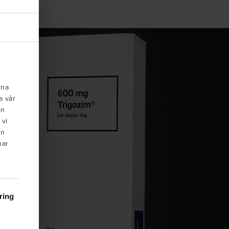
rna
a vår
on
 vi
an
har
ring