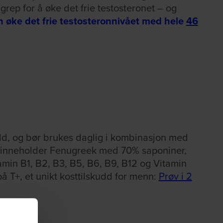
rep for å øke det frie testosteronet – og
 øke det frie testosteronnivået med hele
46
kudd, og bør brukes daglig i kombinasjon med
+ inneholder Fenugreek med 70% saponiner,
amin B1, B2, B3, B5, B6, B9, B12 og Vitamin
å T+, et unikt kosttilskudd for menn:
Prøv i 2