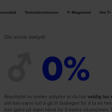
teronnivå
Testosterontesten
T+ Magasinet
Om T+
Din score sexlyst:
0
%
Resultatet av testen antyder at du har
veldig lav 
det kan være lurt å gå til fastlegen for å ta en he
kan gjøre på egen hånd for å bedre situasjonen.