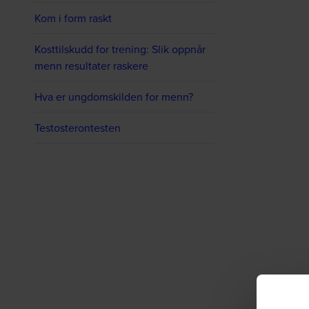
Kom i form raskt
Kosttilskudd for trening: Slik oppnår
menn resultater raskere
Hva er ungdomskilden for menn?
Testosterontesten