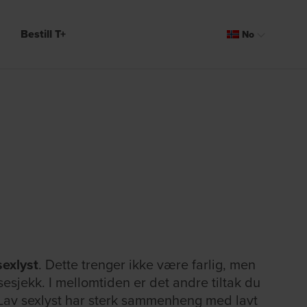
Bestill T+
No
Sv
Da
sexlyst
. Dette trenger ikke være farlig, men
lsesjekk. I mellomtiden er det andre tiltak du
 Lav sexlyst har sterk sammenheng med lavt